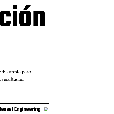
ción
web simple pero
 resultados.
essel Engineering