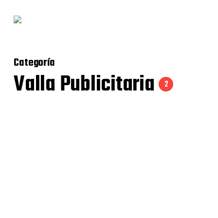
Categoría
Valla Publicitaria
2
Vallas publicitarias Maderania
Valla Publicitaria
Chicano&Menárguez