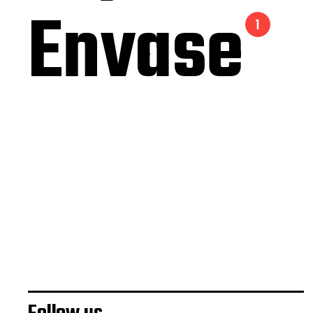
Envase
1